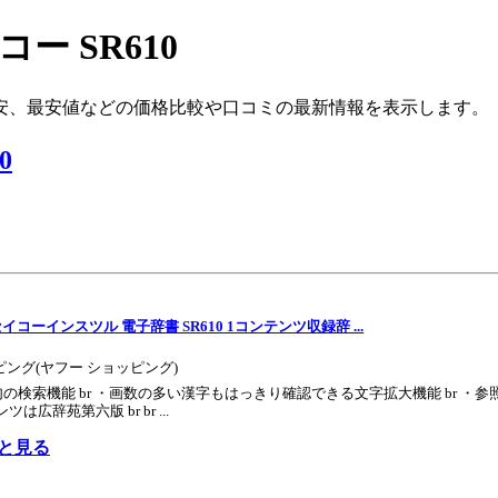
ー SR610
安、最安値などの価格比較や口コミの最新情報を表示します。
0
Sセイコーインスツル 電子辞書 SR610 1コンテンツ収録辞 ...
ッピング(ヤフー ショッピング)
用句の検索機能 br ・画数の多い漢字もはっきり確認できる文字拡大機能 br 
は広辞苑第六版 br br ...
っと見る