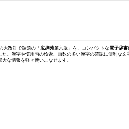
りの大改訂で話題の「
広辞苑
第六版」を、コンパクトな
電子辞書
した。漢字や慣用句の検索、画数の多い漢字の確認に便利な文
膨大な情報を軽々使いこなせます。