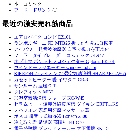
本・コミック
フード・ドリンク
(1)
最近の激安売れ筋商品
エアロバイク コンビ EZ101
ランボルギーニ FD-MTB26 折りたたみ式自転車
アイパワー 超音波治療器 自宅で視力を正常化
ソーラータイプレーダー コムテック GL947
オプトマ ポケットプロジェクター Optoma PK101
ウインドーラジエーター window radiator
KIREION キレイオン 加湿空気清浄機 SHARP KC-W65
カセットヒーター 暖 イワタニ CB-8
サンルーム 速暖ＧＴ
クレフィット MINI
加湿空気清浄機 シャープ KC-W45
セラムヒート 遠赤外線暖房機 ダイキン ERFT11KS
ノバフォン 家庭用医療マッサージ器
ボネコ 超音波式加湿器 Boneco 2300
冷え取り君 足湯器 高陽社 FB-C70
電子発酵機 ブレッドメーカー 大正電機 SK-15