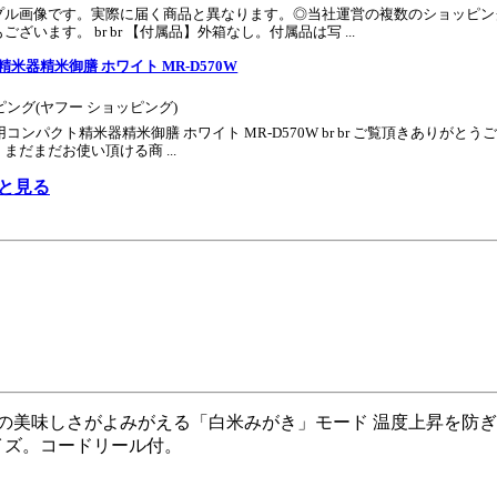
プル画像です。実際に届く商品と異なります。◎当社運営の複数のショッピン
います。 br br 【付属品】外箱なし。付属品は写 ...
精米器精米御膳 ホワイト MR-D570W
ッピング(ヤフー ショッピング)
庭用コンパクト精米器精米御膳 ホワイト MR-D570W br br ご覧頂きあり
だまだお使い頂ける商 ...
っと見る
米の美味しさがよみがえる「白米みがき」モード 温度上昇を防
イズ。コードリール付。