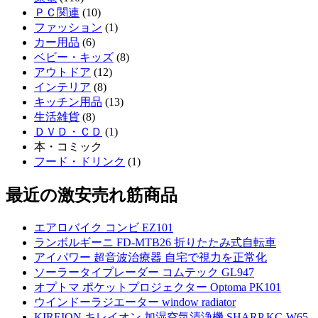
ＰＣ関連
(10)
ファッション
(1)
カー用品
(6)
ベビー・キッズ
(8)
アウトドア
(12)
インテリア
(8)
キッチン用品
(13)
生活雑貨
(8)
ＤＶＤ・ＣＤ
(1)
本・コミック
フード・ドリンク
(1)
最近の激安売れ筋商品
エアロバイク コンビ EZ101
ランボルギーニ FD-MTB26 折りたたみ式自転車
アイパワー 超音波治療器 自宅で視力を正常化
ソーラータイプレーダー コムテック GL947
オプトマ ポケットプロジェクター Optoma PK101
ウインドーラジエーター window radiator
KIREION キレイオン 加湿空気清浄機 SHARP KC-W65