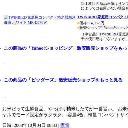
◎１枚目の商品画像はサン
によっては在庫がない場合もござ
TWINBIRD 家庭用コンパクト
■
価格:
14,082
円
■
販売ショップ:
Yahoo!ショ
（中古品）TWINBIRD 家
干の使用感はございますが、ま
この商品の「Yahoo!ショッピング」激安販売ショップをも
この商品の「ビッダーズ」激安販売ショップをもっと見る
...
お米だって生鮮食品。やっぱり
精米
したてが一番旨い。 お
ヤルでモード設定がラクラク。 容量4合。軽量コンパクトサ
日時: 2008年10月04日 08:33
|
家電