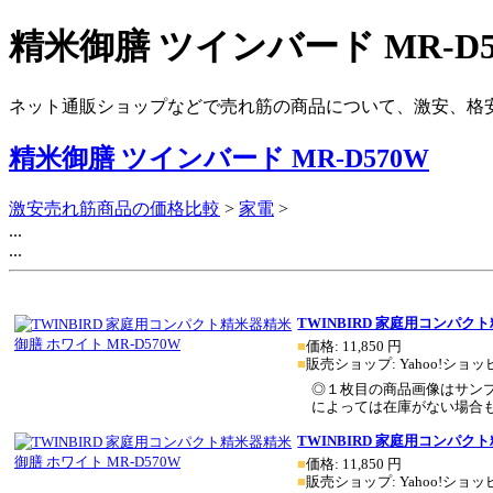
精米御膳 ツインバード MR-D5
ネット通販ショップなどで売れ筋の商品について、激安、格
精米御膳 ツインバード MR-D570W
激安売れ筋商品の価格比較
>
家電
>
...
...
TWINBIRD 家庭用コンパクト
■
価格:
11,850
円
■
販売ショップ:
Yahoo!ショ
◎１枚目の商品画像はサン
によっては在庫がない場合もござ
TWINBIRD 家庭用コンパクト
■
価格:
11,850
円
■
販売ショップ:
Yahoo!ショ