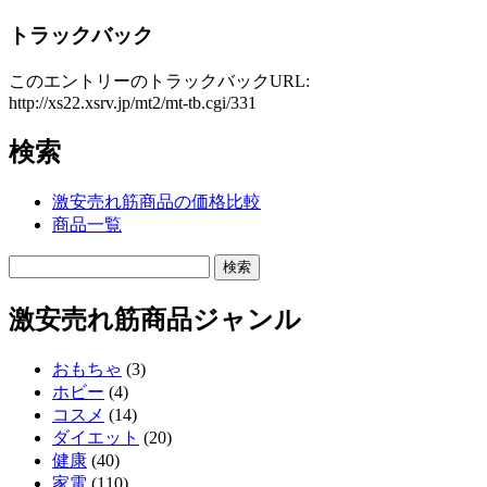
トラックバック
このエントリーのトラックバックURL:
http://xs22.xsrv.jp/mt2/mt-tb.cgi/331
検索
激安売れ筋商品の価格比較
商品一覧
激安売れ筋商品ジャンル
おもちゃ
(3)
ホビー
(4)
コスメ
(14)
ダイエット
(20)
健康
(40)
家電
(110)