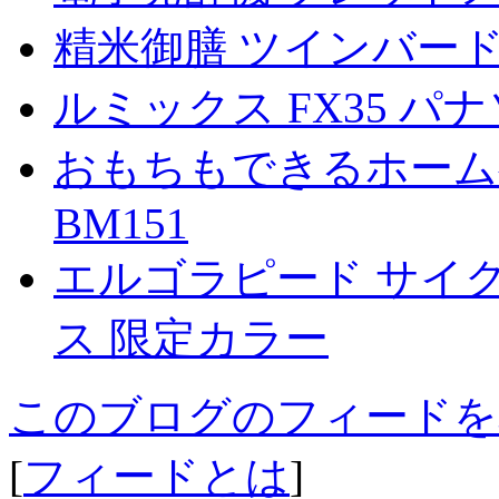
精米御膳 ツインバード M
ルミックス FX35 パナソ
おもちもできるホームベ
BM151
エルゴラピード サイク
ス 限定カラー
このブログのフィードを
[
フィードとは
]