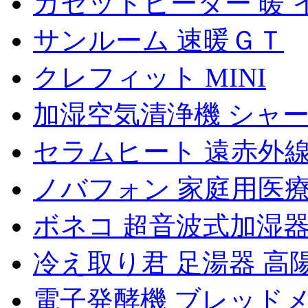
カセットヒーター 暖 イ
サンルーム 速暖ＧＴ
クレフィット MINI
加湿空気清浄機 シャープ
セラムヒート 遠赤外線暖
ノバフォン 家庭用医
ボネコ 超音波式加湿器 Bo
冷え取り君 足湯器 高陽社
電子発酵機 ブレッドメー